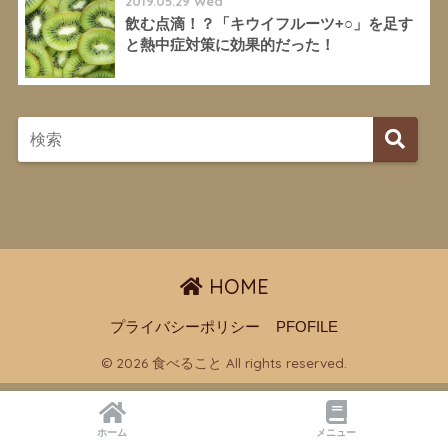
2019.05.29 Wed
飲む点滴！？「キウイフルーツ+○」を足す
と熱中症対策に効果的だった！
HOME
プライバシーポリシー
PFOFILE
© 2026 食べること All rights reserved.
ホーム
メニュー