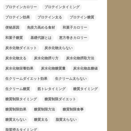
プロテインカロリー
プロテインタイミング
プロテイン効果
プロテイン太る
プロテイン糖質
便秘原因
免疫力高める食材
和菓子カロリー
和菓子糖質
基礎代謝とは
恵方巻きカロリー
炭水化物ダイエット
炭水化物太らない
炭水化物太る
炭水化物摂り方
炭水化物摂取方法
炭水化物栄養効果
炭水化物糖質量
炭水化物血糖値
生クリームダイエット効果
生クリーム太らない
生クリーム糖質
筋トレタイミング
糖質タイミング
糖質制限タイミング
糖質制限ダイエット
糖質制限効果
糖質制限方法
糖質制限食事
糖質太らない
糖質太る
脂質太らない
脂質摂るタイミング