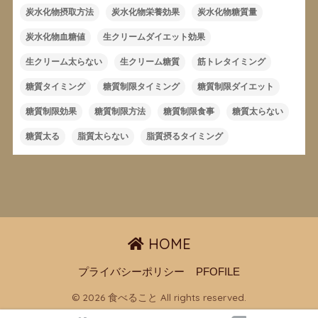
炭水化物摂取方法
炭水化物栄養効果
炭水化物糖質量
炭水化物血糖値
生クリームダイエット効果
生クリーム太らない
生クリーム糖質
筋トレタイミング
糖質タイミング
糖質制限タイミング
糖質制限ダイエット
糖質制限効果
糖質制限方法
糖質制限食事
糖質太らない
糖質太る
脂質太らない
脂質摂るタイミング
HOME
プライバシーポリシー
PFOFILE
© 2026 食べること All rights reserved.