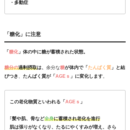
・多動症
「糖化」に注意
「
糖化
」体の中に糖が蓄積された状態。
糖分の
過剰摂取
は、
余分な
糖
が体内で「
たんぱく質
」と結
びつき
、
たんぱく質が「
AGEｓ
」に変化します
。
この老化物質といわれる「
AGEｓ
」
｢
髪や肌、骨など
全身
に蓄積され老化を進行
肌は張りがなくなり、たるにやくすみが増え、さら