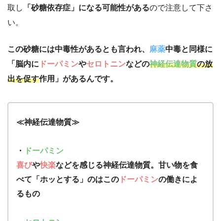
取し
「砂糖依存症」になる可能性がある
ので注意して下さ
い。
この砂糖には中毒性があるとも言われ、
麻薬
中毒と同様に
「脳内に
ドーパミン
や
セロトニン
などの
神経伝達物質
の放
出を促す
作用」があるんです。
≪神経伝達物質≫
・
ドーパミン
喜び
や
快楽
などを感じる神経伝達物質。甘い物を食
べて「ホッとする」のはこの
ドーパミン
の働きによ
るもの