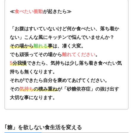
≪
食べたい衝動
が起きたら≫
「お腹はすいていないけど何か食べたい、落ち着か
ない」こんな風にキッチンで悩んでいませんか？
その場から
離れる
事
は、凄く大変。
でも頑張ってその場から
離れてください
。
5
分我慢
できたら、気持ちは少し落ち着き食べたい気
持ちも無くなります。
それができたら自分を褒めてあげてください。
その
気持ち
の積み重ね
が「砂糖依存症」の抜け出す
大切な事になります。
｢糖」を欲しない食生活を変える