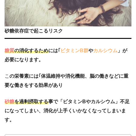
砂糖依存症で起こるリスク
糖質
の消化するため
には｢
ビタミンB群
や
カルシウム
」が
必要になります。
こ
の栄養素には｢体温維持や消化機能、脳の働きなどに重
要な働きをする効果があり
砂糖
を過剰摂取する
事で「ビタミンBやカルシウム」不足
になってしまい、消化が上手くいかなくなってしまいま
す。