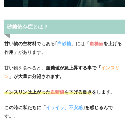
砂糖依存症とは？
甘い物の主材料
でもある｢
白砂糖
」には「
血糖値
を上げる
作用
」があります。
甘い物を食べると、
血糖値が急上昇する事で「
インスリ
ン
」が大量に分泌されます。
インスリンは上がった
血糖値
を下げる働き
をします
。
この時に私たちに「
イライラ、不安感
｣を感じるんで
す。
。