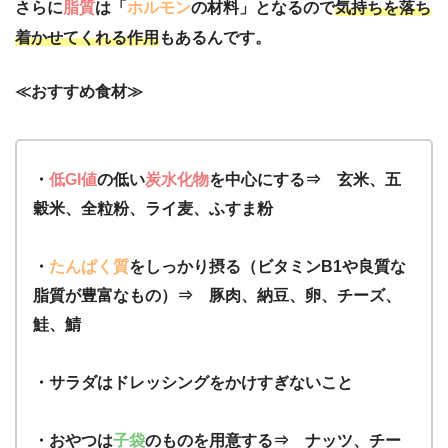
さらに
脂質
は「
ホルモン
の材料」となるので
気持ちを落ち
着かせてくれる作用
もあるんです。
≪おすすめ食材≫
・
低GI値
の低い
炭水化物
を中心にする⇒ 玄米、五
穀米、全粒粉、ライ麦、ふすま粉
・
たんぱく質
をしっかり摂る（ビタミンB1や良質な
脂質が豊富なもの）⇒ 豚肉、納豆、卵、チーズ、
鮭、鯖
・サラダはドレッシングをかけすぎないこと
・おやつは
子袋
のものを用意する⇒ ナッツ、チー