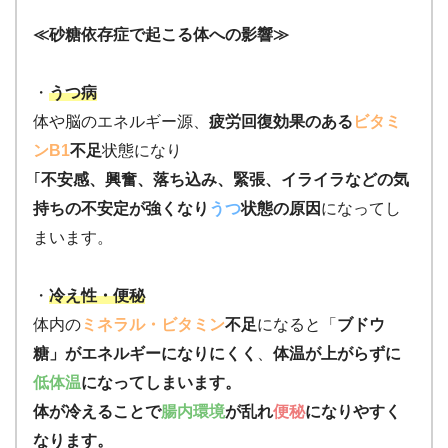
≪砂糖依存症で起こる体への影響≫
・
うつ病
体や脳のエネルギー源、
疲労回復効果のある
ビタミ
ンB1
不足
状態になり
｢
不安感、興奮、落ち込み、緊張、イライラなどの気
持ちの不安定が強くなり
うつ
状態の原因
になってし
まいます。
・
冷え性・便秘
体内の
ミネラル・ビタミン
不足
になると「
ブドウ
糖」がエネルギーになりにくく
、
体温が上がらずに
低体温
になってしまいます。
体が冷えることで
腸内環境
が乱れ
便秘
になりやすく
なります。