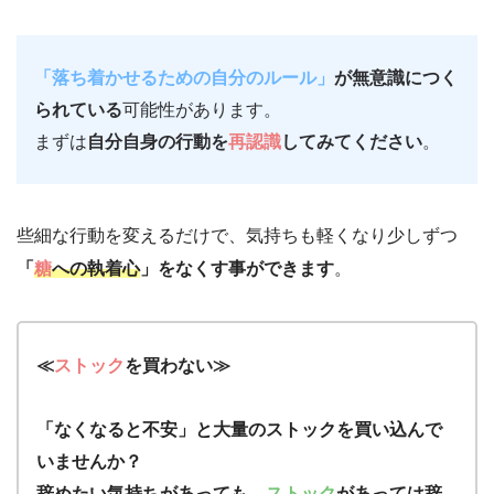
「落ち着かせるための自分のルール」
が無意識につく
られている
可能性があります。
まずは
自分自身の行動を
再認識
してみてください
。
些細な行動を変えるだけで、気持ちも軽くなり少しずつ
「
糖
への執着心
」をなくす事ができます
。
≪
ストック
を買わない≫
「なくなると不安」と大量のストックを買い込んで
いませんか？
辞めたい気持ちがあっても、
ストック
があっては辞