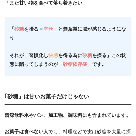
「
また甘い物を食べて落ち着きたい
」
「
砂糖
を摂る
＝
幸せ
」と無意識に脳が感じるようにな
り
それが「習慣化し
快感
を得る為に
砂糖
を摂る」この状
態に陥ってしまうのが
「砂糖依存症」
です。
｢砂糖」は甘いお菓子だけじゃない
清涼飲料水やパン、加工物、調味料にも含まれています。
お菓子は食べない人
でも、料理などで実は砂糖を大量に摂