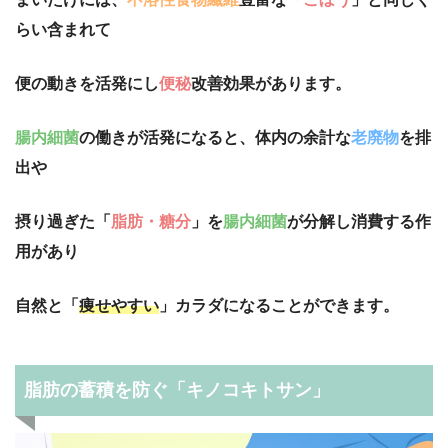
らい含まれて
便の動きを活発にし
便秘
改善効果があります。
腸内細菌
の働きが活発になると、体内の余計な
老廃物
を排
出や
摂り過ぎた「
脂肪・糖分
」を
腸内細菌
が分解し消費する作
用があり
自然と「
痩せやすい
」カラダになることができます。
脂肪の蓄積を防ぐ「キノコキトサン」