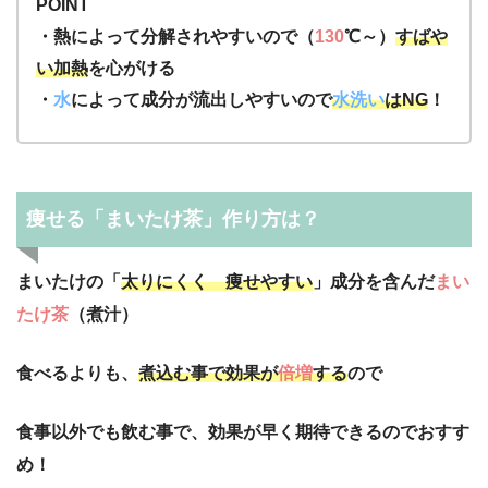
POINT
・熱によって分解されやすいので（
130
℃～）
すばや
い加熱
を心がける
・
水
によって成分が流出しやすいので
水洗い
はNG
！
痩せる「まいたけ茶」作り方は？
まいたけの「
太りにくく 痩せやすい
」成分を含んだ
まい
たけ茶
（煮汁）
食べるよりも、
煮込む事で効果が
倍増
する
ので
食事以外でも飲む事で、効果が早く期待できるのでおすす
め！