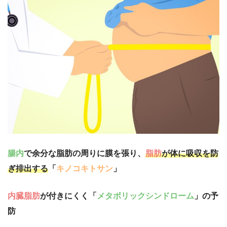
腸内
で余分な脂肪の周りに膜を張り、
脂肪
が体に吸収を防
ぎ排出する
「
キノコキトサン
」
内臓脂肪
が付きにくく「
メタボリックシンドローム
」の予
防