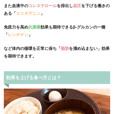
また血液中の
コレステロール
を排出し
血圧
を下げる働きの
ある「
エリタデニン
」
免疫力を高め
抗腫瘍
効果も期待できるβ-グルカンの一種
「
レンチナン
」
など体内の循環を正常に保ち「
脂肪
を溜め込まない」効果
を期待できます。
効果を上げる食べ方とは？