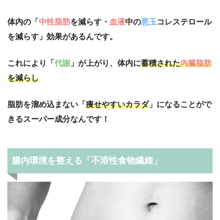
体内の「
中性脂肪
を減らす・
血液
中の
悪玉
コレステロール
を減らす」効果があるんです。
これにより「
代謝
」が上がり、体内に
蓄積された
内臓脂肪
を減らし
脂肪を溜め込まない「
痩せやすいカラダ
」になることがで
きるスーパー成分なんです！
腸内環境を整える「不溶性食物繊維」