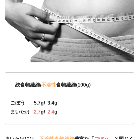
総食物繊維/
不溶性
食物繊維(100g)
ごぼう 5.7g/ 3,4g
まいたけ
2.7
g/
2,4
g
まいたけには、
不溶性食物繊維
豊富な「
ごぼう
」と同じく