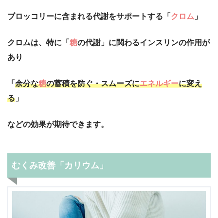
ブロッコリーに含まれる代謝をサポートする「
クロム
」
クロムは、特に「
糖
の代謝」に関わるインスリンの作用が
あり
「
余分な
糖
の蓄積を防ぐ・スムーズに
エネルギー
に変え
る
」
などの効果が期待できます。
むくみ改善「カリウム」