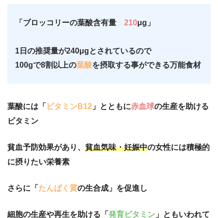
「ブロッコリーの葉酸含有量
210
μg」
1日の推奨量が240μgとされているので
100gで8割以上の
葉酸
を摂取する事ができる万能食材
葉酸には「
ビタミンB12
」とともに
赤血球
の生産を助ける
ビタミン
貧血予防効果があり、
貧血気味・妊娠中
の女性には積極的
に摂りたい栄養素
さらに「
たんぱく質
の生合成」を促進し
細胞の生産や再生を助ける「
発育ビタミン
」ともいわれて