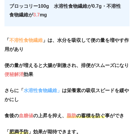
ブロッコリー100g 水溶性食物繊維が0.7g・不溶性
食物繊維が
3.7
mg
「
不溶性食物繊維
」は、水分を吸収して便の量を増やす作
用があり
便の量が増えると大腸が刺激され、排便がスムーズになり
便秘解消
効果
さらに「
水溶性食物繊維」
は栄養素の吸収スピードを緩や
かにし
食後の
血糖値
の上昇を抑え、
脂肪
の蓄積を防ぐ
事ができ
「
肥満予防
」効果が期待できます。