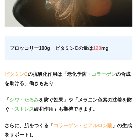
ブロッコリー100g ビタミンCの量は
120
mg
ビタミンC
の抗酸化作用は「老化予防・
コラーゲン
の合成
を助ける」働きもあり
「
シワ・たるみ
を防ぐ効果」や
「メラニン色素の沈着を防
ぐ・
ストレス
緩和作用」も期待できます。
さらに、肌をつくる「
コラーゲン・ヒアルロン酸
」の生成
をサポートし