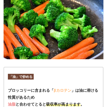
「油」で炒める
ブロッコリーに含まれる「
βカロテン
」は油に溶ける
性質があるため
油脂
と合わせてとると
吸収率が高まります
。