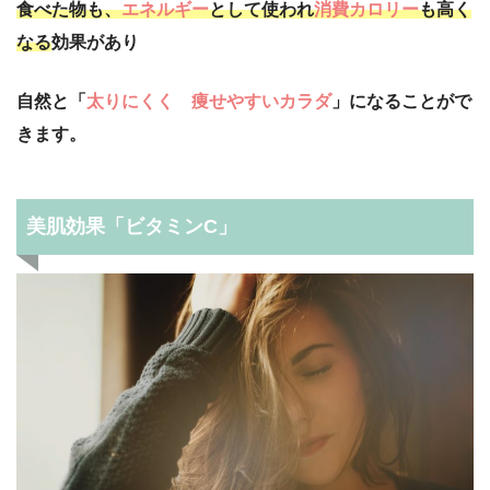
食べた物も、
エネルギー
として使われ
消費カロリー
も高く
なる
効果があり
自然と「
太りにくく 痩せやすいカラダ
」になることがで
きます。
美肌効果「ビタミンC」