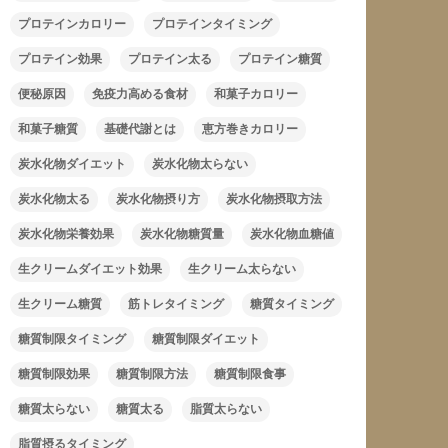
プロテインカロリー
プロテインタイミング
プロテイン効果
プロテイン太る
プロテイン糖質
便秘原因
免疫力高める食材
和菓子カロリー
和菓子糖質
基礎代謝とは
恵方巻きカロリー
炭水化物ダイエット
炭水化物太らない
炭水化物太る
炭水化物摂り方
炭水化物摂取方法
炭水化物栄養効果
炭水化物糖質量
炭水化物血糖値
生クリームダイエット効果
生クリーム太らない
生クリーム糖質
筋トレタイミング
糖質タイミング
糖質制限タイミング
糖質制限ダイエット
糖質制限効果
糖質制限方法
糖質制限食事
糖質太らない
糖質太る
脂質太らない
脂質摂るタイミング