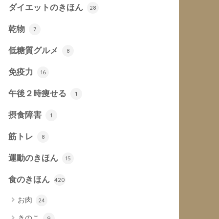
ダイエットのきほん
28
乾物
7
低糖質グルメ
8
免疫力
16
午後２時痩せる
1
摂食障害
1
筋トレ
8
運動のきほん
15
食のきほん
420
お肉
24
きのこ
9