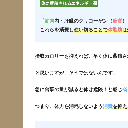
体に蓄積されるエネルギー源
「
筋肉
内・肝臓のグリコーゲン（
糖質
）
これらを消費し
使い切ることで
体脂肪
は
摂取カロリーを抑えれば、早く体に蓄積さ
と思いますが、そうではないんです。
急に食事の量が減ると体は危険！と感じ
省
つまり、体力を消耗しないよう
消費
を抑え