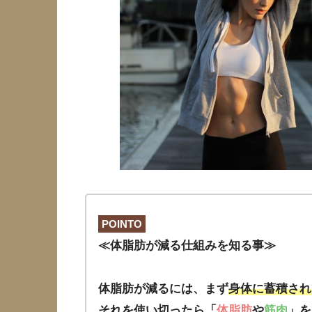
POINTO
≪体脂肪が減る仕組みを知る事≫
体脂肪が減るには、まず
身体に蓄積され
それを使い切ったら「
体脂肪
や
筋肉
」を