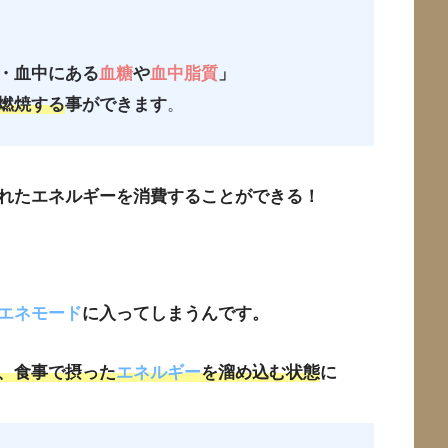
・血中にある
血糖
や
血中脂質
」
燃焼する
事ができます
。
れたエネルギーを消費することができる！
エネモード
に入ってしまうんです。
、食事で摂った
エネルギー
を溜め込む状態
に