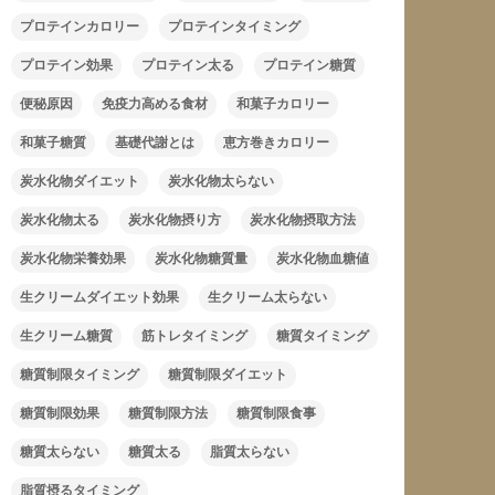
プロテインカロリー
プロテインタイミング
プロテイン効果
プロテイン太る
プロテイン糖質
便秘原因
免疫力高める食材
和菓子カロリー
和菓子糖質
基礎代謝とは
恵方巻きカロリー
炭水化物ダイエット
炭水化物太らない
炭水化物太る
炭水化物摂り方
炭水化物摂取方法
炭水化物栄養効果
炭水化物糖質量
炭水化物血糖値
生クリームダイエット効果
生クリーム太らない
生クリーム糖質
筋トレタイミング
糖質タイミング
糖質制限タイミング
糖質制限ダイエット
糖質制限効果
糖質制限方法
糖質制限食事
糖質太らない
糖質太る
脂質太らない
脂質摂るタイミング