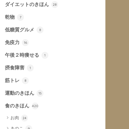
ダイエットのきほん
28
乾物
7
低糖質グルメ
8
免疫力
16
午後２時痩せる
1
摂食障害
1
筋トレ
8
運動のきほん
15
食のきほん
420
お肉
24
きのこ
9