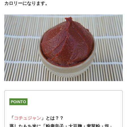
カロリーになります。
POINTO
「
コチュジャン
」とは？？
蒸したもち米に「粉唐辛子・大豆麹・麦芽粉・塩」