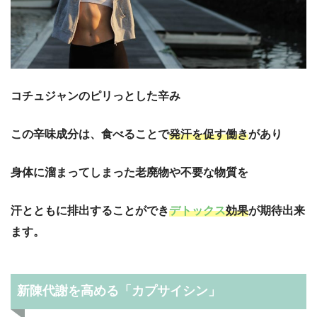
コチュジャンのピリっとした辛み
この辛味成分は、食べることで
発汗を促す働き
があり
身体に溜まってしまった老廃物や不要な物質を
汗とともに排出することができ
デトックス
効果
が期待出来
ます。
新陳代謝を高める「カプサイシン」