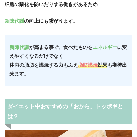
細胞の酸化を防いだりする働きがあるため
新陳代謝
の向上にも繋がります。
新陳代謝
が高まる事で、食べたものを
エネルギー
に変
えやすくなるだけでなく
体内の脂肪を燃焼する力もふえ
脂肪燃焼
効果
も期待出
来ます。
ダイエット中おすすめの「おから」トッ
ポギと
は？