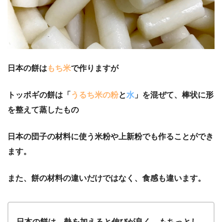
日本の餅は
もち米
で作りますが
トッポギの餅は「
うるち米の粉
と
水
」を混ぜて、棒状に形
を整えて蒸したもの
日本の団子の材料に使う米粉や上新粉でも作ることができ
ます。
また、餅の材料の違いだけではなく、食感も違います。
日本の餅は、熱を加えると伸びが良く、もちっとし