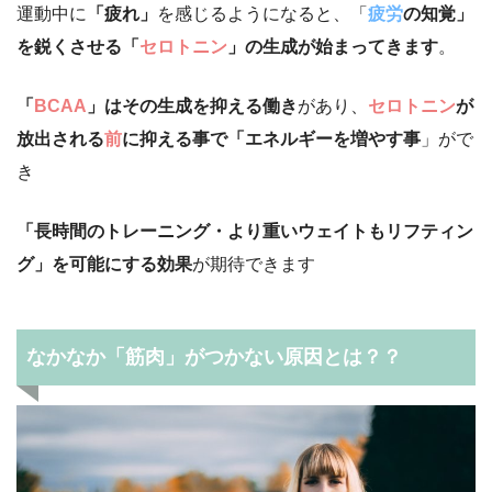
運動中に
「疲れ」
を感じるようになると、「
疲労
の知覚」
を鋭くさせる「
セロトニン
」の生成が始まってきます
。
「
BCAA
」はその
生成を抑える働
き
があり、
セロトニン
が
放出される
前
に抑える事で「エネルギーを増やす事
」がで
き
「長時間のトレーニング・より重いウェイトもリフティン
グ」を可能にする効果
が期待できます
なかなか「筋肉」がつかない原因とは？？