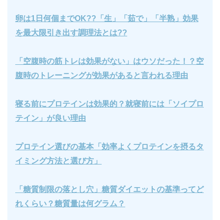
卵は1日何個までOK??「生」「茹で」「半熟」効果
を最大限引き出す調理法とは??
「空腹時の筋トレは効果がない」はウソだった！？空
腹時のトレーニングが効果があると言われる理由
寝る前にプロテインは効果的？就寝前には「ソイプロ
テイン」が良い理由
プロテイン選びの基本「効率よくプロテインを摂るタ
イミング方法と選び方」
「糖質制限の落とし穴」糖質ダイエットの基準ってど
れくらい？糖質量は何グラム？