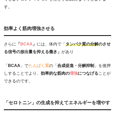
す。
効率よく筋肉増強させる
さらに
「
BCAA
」
には、体内で「
タンパク質の分解
のさせ
る信号の放出量を抑える働き」
があり
「
BCAA
」で
たんぱく質
の「
合成促進・分解抑制
」を後押
しすることでより、
効率的な筋肉の
増強
につなげる
ことが
できるのです。
「セロトニン」の生成を抑えてエネルギーを増やす