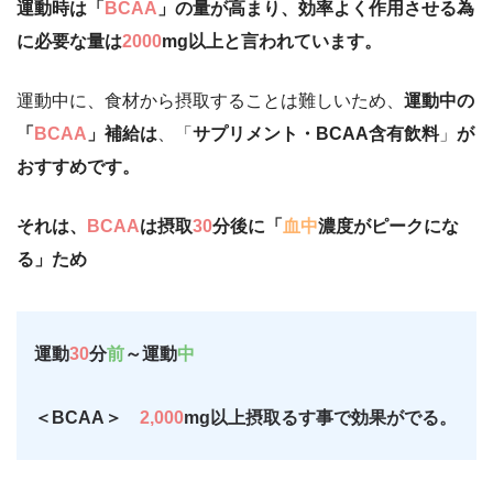
運動時は「
BCAA
」の量が高まり、効率よく作用させる為
に必要な量は
2000
mg以上と言われています。
運動中に、食材から摂取することは難しいため、
運動中の
「
BCAA
」補給は
、「
サプリメント・BCAA含有飲料
」
が
おすすめです。
それは、
BCAA
は摂取
30
分後に「
血中
濃度がピークにな
る」ため
運動
30
分
前
～運動
中
＜BCAA＞
2,000
mg以上摂取るす事で効果がでる。