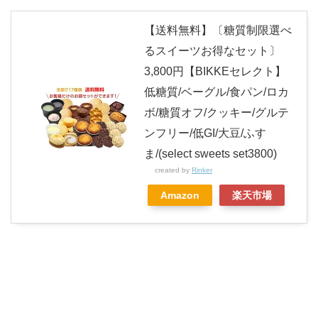
【送料無料】〔糖質制限選べ
るスイーツお得なセット〕
3,800円【BIKKEセレクト】
低糖質/ベーグル/食パン/ロカ
ボ/糖質オフ/クッキー/グルテ
ンフリー/低GI/大豆/ふす
ま/(select sweets set3800)
created by
Rinker
Amazon
楽天市場