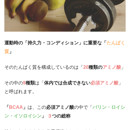
運動時の「持久力・コンディション」に重要な「
たんぱく
質
」
そのたんぱく質を構成しているのは「
20
種類の
アミノ酸
」
その中の
9
種類
は「
体内では合成できない
必須アミノ酸
」
と呼ばれます。
「
BCAA
」
は、この
必須アミノ酸
の中で「
バリン・ロイシ
ン・イソロイシン
」
３
つの総称