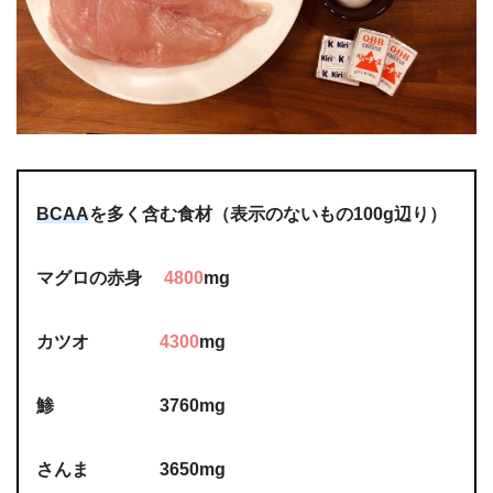
BCAA
を多く含む食材（表示のないもの100g辺り
）
マグロの赤身
4800
mg
カツオ
4300
mg
鯵 3760mg
さんま 3650mg