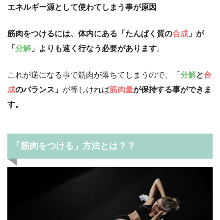
エネルギー源として使わてしまう事が原因
筋肉をつけるには、体内にある「たんぱく質の
合成
」が
「
分解
」よりも速く行なう必要があります
。
これが逆になる事で筋肉が落ちてしまうので、「
分解
と
合
成
のバランス」
が等しければ
筋肉量
が保持する事ができま
す
。
「筋肉をつける」方法とは？？