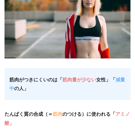
筋肉がつきにくいのは「
筋肉量が少ない
女性」「
減量
中
の人」
たんぱく質の合成（＝
筋肉
のつける）に使われる「
アミノ
酸
」