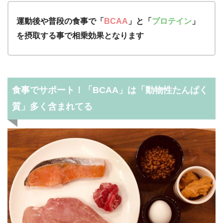
運動後や普段の食事で「
BCAA
」と「
プロテイン
」
を摂取する事で相乗効果となります
食事でサポート！「BCAA」は「動物性たんぱく
質」多く含まれてる