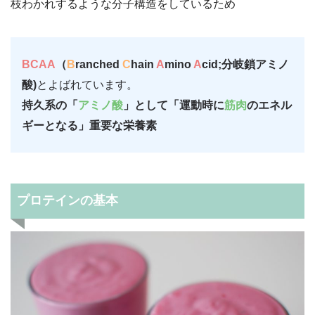
枝わかれするような分子構造をしているため
BCAA
（
B
ranched
C
hain
A
mino
A
cid;分岐鎖アミノ
酸)
とよばれています。
持久系の「
アミノ酸
」として「運動時に
筋肉
のエネル
ギーとなる」重要な栄養素
プロテインの基本