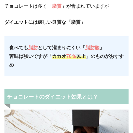
チョコレート
は多く「
脂質
」が含まれています
が
ダイエットには嬉しい良質な「脂質」
食べても
脂肪
として溜まりにくい「
脂肪酸
」
苦味は強いですが「
カカオ
70％
以上
」のものがおすす
め
チョコレートのダイエット効果とは？