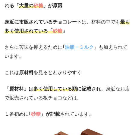
れる「
大量の
砂糖
」が原因
身近に市販されているチョコレート
は、材料の中でも
最も
多く使用されている「
砂糖
」
さらに苦味を抑えるために
｢
油脂・ミルク
」も加えられて
います。
これは
原材料
を見るとわかりやすく
「
原材料」は
多く使用している順
に記載
され、身近なお店
で販売されている板チョコなどは、
１番初めに｢
砂糖
」が記載
されています。