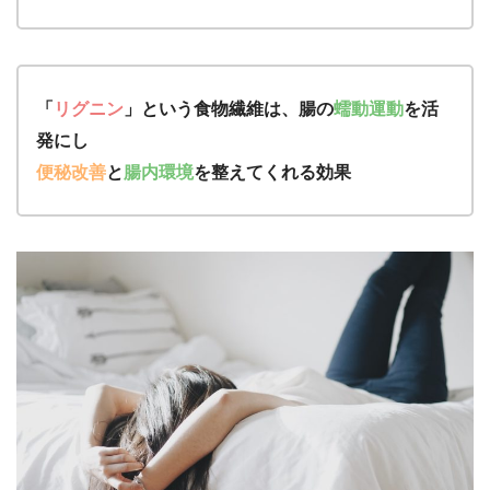
「
リグニン
」という食物繊維は、腸の
蠕動運動
を活
発にし
便秘改善
と
腸内環境
を整えてくれる効果