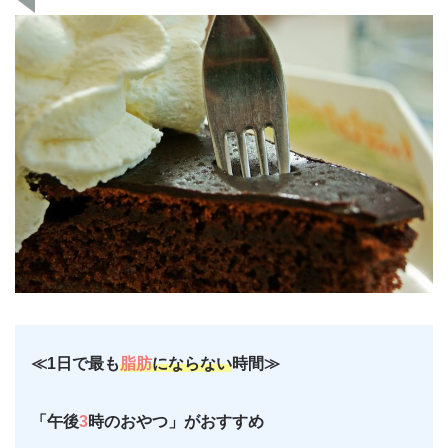
≪1日で最も
脂肪
にならない
時間≫
「午後
3
時のおやつ」がおすすめ