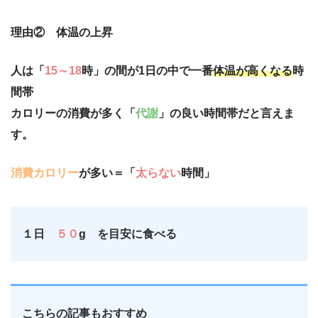
理由② 体温の上昇
人は「
15～18
時」の間が1日の中で一番
体温が高くなる
時
間帯
カロリーの消費が多く「
代謝
」の良い時間帯だと言えま
す。
消費カロリー
が多い＝「
太らない
時間」
１日
５０
g を目安に食べる
こちらの記事もおすすめ