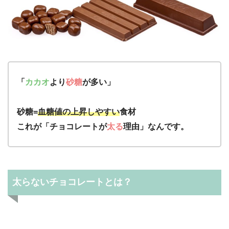
「
カカオ
より
砂糖
が多い」
砂糖=
血糖値の上昇しやすい
食材
これが「チョコレートが
太る
理由」なんです。
太らないチョコレートとは？