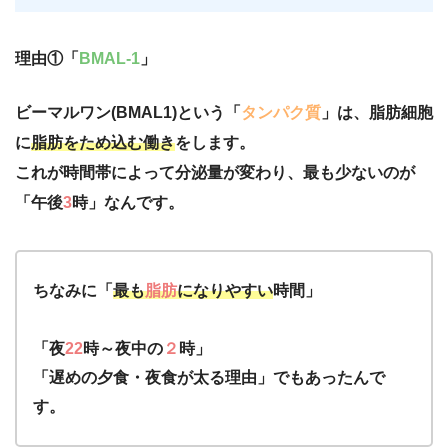
理由①「
BMAL-1
」
ビーマルワン(BMAL1)という「
タンパク質
」は、脂肪細胞
に
脂肪をため込む働き
をします。
これが時間帯によって分泌量が変わり、最も少ないのが
「午後
3
時」なんです。
ちなみに「
最も
脂肪
になりやすい
時間」
「夜
22
時～夜中の
２
時」
「遅めの夕食・夜食が太る理由」でもあったんで
す。