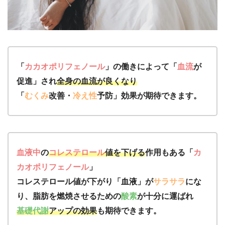
「
カカオポリフェノール
」の働きによって「
血流
が
促進」され
全身の血流が良くなり
「
むくみ
改善・
冷え性
予防」効果が期待できます。
血液中
の
コレステロール
値を下げる
作用もある「
カ
カオポリフェノール
」
コレステロール値が下がり「血液」が
サラサラ
にな
り、脂肪を燃焼させるための
酸素
が十分に運ばれ
基礎代謝
アップの効果
も期待できます。