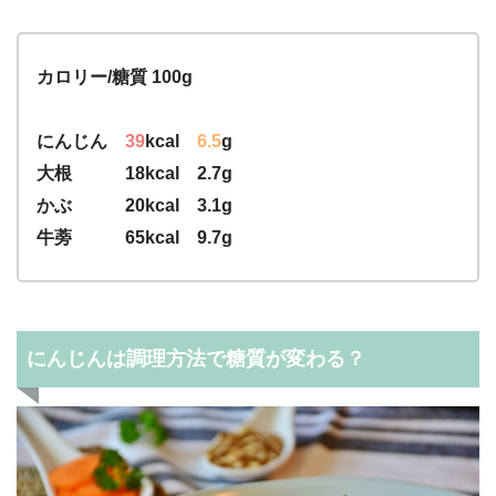
カロリー/糖質 100g
にんじん
39
kcal
6.5
g
大根 18kcal 2.7g
かぶ 20kcal 3.1g
牛蒡 65kcal 9.7g
にんじんは調理方法で糖質が変わる？