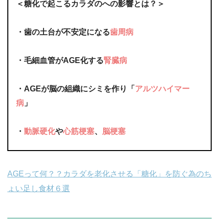
＜糖化で起こるカラダのへの影響とは？＞
・歯の土台が不安定になる
歯周病
・毛細血管がAGE化する
腎臓病
・AGEが脳の組織にシミを作り「
アルツハイマー
病
」
・
動脈硬化
や
心筋梗塞
、
脳梗塞
AGEって何？？カラダを老化させる「糖化」を防ぐ為のち
ょい足し食材６選