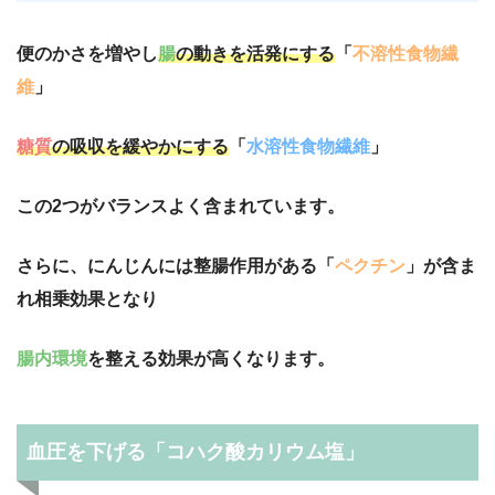
便のかさを増やし
腸
の動きを活発にする
「
不溶性食物繊
維
」
糖質
の吸収を緩やかにする
「
水溶性食物繊維
」
この2つがバランスよく含まれています。
さらに、にんじんには整腸作用がある「
ペクチン
」が含ま
れ相乗効果となり
腸内環境
を整える効果が高くなります。
血圧を下げる「
コハク酸カリウム塩」