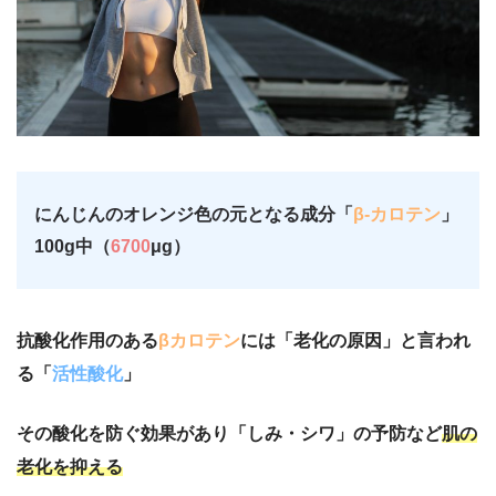
にんじんのオレンジ色の元となる成分「
β-カロテン
」
100g中（
6700
μg）
抗酸化作用のある
βカロテン
には「老化の原因」と言われ
る「
活性酸化
」
その酸化を防ぐ効果があり「しみ・シワ」の予防など
肌の
老化を抑える