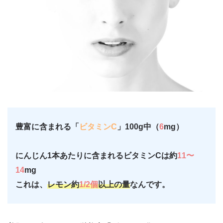
豊富に含まれる「
ビタミンC
」100g中（
6
mg）
にんじん1本あたりに含まれるビタミンCは約
11〜
14
mg
これは、
レモン約
1/2個
以上の量
なんです。