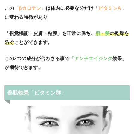
この「
βカロテン
」は体内に必要な分だけ「
ビタミンA
」
に変わる特徴があり
「視覚機能・皮膚・粘膜」を正常に保ち、
肌
・
髪
の乾燥を
防ぐ
ことができます。
この2つの成分が合わさる事で
「アンチエイジング
効果」
が期待できます。
美肌効果「ビタミン群」