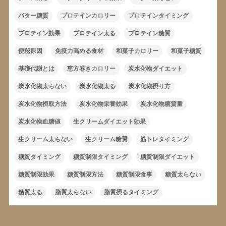
バター糖質
プロテインカロリー
プロテインタイミング
プロテイン効果
プロテイン太る
プロテイン糖質
便秘原因
免疫力高める食材
和菓子カロリー
和菓子糖質
基礎代謝とは
恵方巻きカロリー
炭水化物ダイエット
炭水化物太らない
炭水化物太る
炭水化物摂り方
炭水化物摂取方法
炭水化物栄養効果
炭水化物糖質量
炭水化物血糖値
生クリームダイエット効果
生クリーム太らない
生クリーム糖質
筋トレタイミング
糖質タイミング
糖質制限タイミング
糖質制限ダイエット
糖質制限効果
糖質制限方法
糖質制限食事
糖質太らない
糖質太る
脂質太らない
脂質摂るタイミング