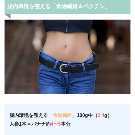
腸内環境を整える「食物繊維＆ペクチン」
腸内環境を整える「
食物繊維
」100g中（
2.4
g）
人参1本＝バナナ約
4〜5
本分