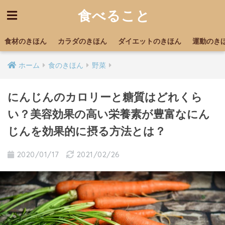
食べること
食材のきほん
カラダのきほん
ダイエットのきほん
運動のき
ホーム
食のきほん
野菜
にんじんのカロリーと糖質はどれくら
い？美容効果の高い栄養素が豊富なにん
じんを効果的に摂る方法とは？
2020/01/17
2021/02/26