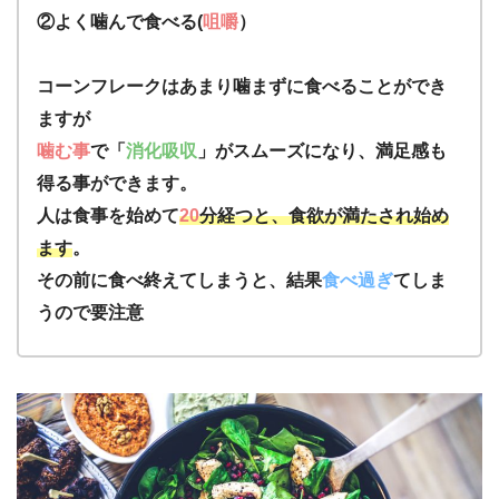
②よく噛んで食べる(
咀嚼
）
コーンフレークはあまり噛まずに食べることができ
ますが
噛む事
で「
消化吸収
」がスムーズになり、満足感も
得る事ができます。
人は食事を始めて
20
分経つと、食欲が満たされ始め
ます
。
その前に食べ終えてしまうと、結果
食べ過ぎ
てしま
うので要注意