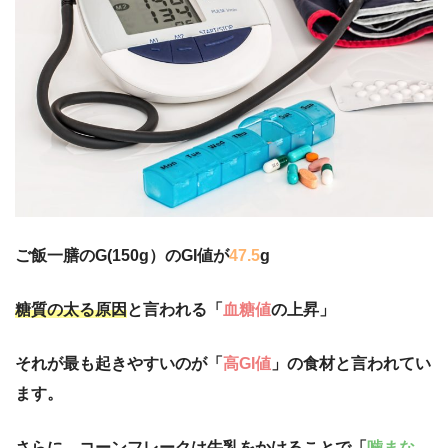
ご飯一膳のG(150g）のGI値が
47.5
g
糖質の太る原因
と言われる「
血糖値
の上昇」
それが最も起きやすいのが「
高GI値
」の食材と言われてい
ます。
さらに、コーンフレークは牛乳をかけることで「
噛まな