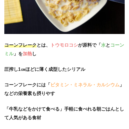
コーンフレーク
とは、
トウモロコシ
が原料で「
水
と
コーン
ミル
」を
加熱
し
圧搾し
1㎝ほどに薄く成型したシリアル
コーンフレークには「
ビタミン・ミネラル・カルシウム
」
などの栄養素も摂りやす
「牛乳などをかけて食べる」手軽に食べれる朝ごはんとし
て人気がある食材