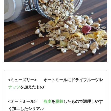
<ミューズリー> オートミールにドライフルーツや
ナッツ
を加えたもの
<オートミール>
燕麦
を
脱穀
したもので調理しやす
く加工したシリアル