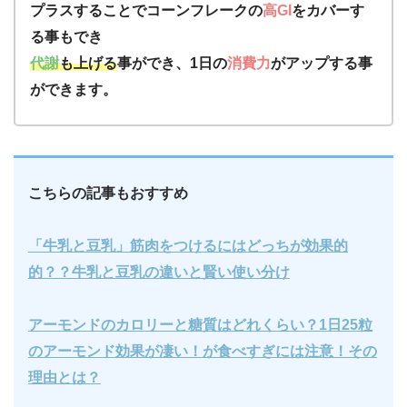
プラスすることでコーンフレークの
高GI
をカバーす
る事もでき
代謝
も上げる
事ができ、1日の
消費力
がアップする事
ができます。
こちらの記事もおすすめ
「牛乳と豆乳」筋肉をつけるにはどっちが効果的
的？？牛乳と豆乳の違いと賢い使い分け
アーモンドのカロリーと糖質はどれくらい？1日25粒
のアーモンド効果が凄い！が食べすぎには注意！その
理由とは？