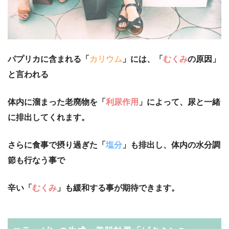
パプリカに含まれる「
カリウム
」には、「
むくみ
の原因」
と言われる
体内に溜まった老廃物を「
利尿作用
」によって、尿と一緒
に排出してくれます。
さらに食事で摂り過ぎた「
塩分
」も排出し、体内の水分調
節も行なう事で
辛い「
むくみ
」も緩和する事が期待できます。