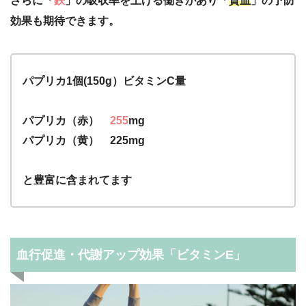
さらに「
鉄
」の吸収率を上げる働きがあり「
貧血
」の予防
効果も期待できます。
パプリカ1個(150g）ビタミンC量
パプリカ（赤）
255
mg
パプリカ（黄） 225mg
と豊富に含まれてます
血行促進・代謝アップ効果「ビタミンE」