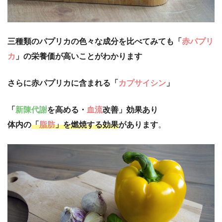
三種類のパプリカの色々な成分を比べてみても「
赤パプリ
カ
」の栄養価が高いことがわかります
さらに赤パプリカに含まれる「
カプサイシン
」
「
新陳代謝
を高める・
血流
改善」効果あり
体内の
「
脂肪
」を燃焼する効果
があります
。