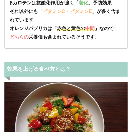
βカロテンは抗酸化作用が強く「
老化
」予防効果
それ以外にも「
ビタミンC・ビタミンE
」が多く含ま
れています
オレンジパプリカは「
赤色と黄色の
中間
」なので
どちらの
栄養価も含まれているそうです。
効果を上げる食べ方とは？