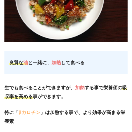
良質な
油
と一緒に、
加熱
して食べる
生でも食べることができますが、
加熱
する事で栄養価の
吸
収率を高める
事ができます。
特に「
βカロチン
」は加熱する事で、より効果が高まる栄
養素