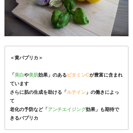
＜黄パプリカ＞
「
美白
や
美肌
効果」のある
ビタミンC
が豊富に含まれ
ています
さらに肌の生成を助ける「
ルテイン
」の働きによっ
て
老化の予防など「
アンチエイジング
効果」も期待で
きるパプリカ