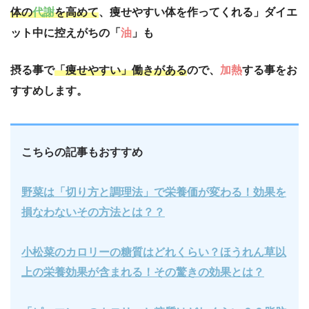
体の
代謝
を高めて
、痩せやすい体を作ってくれる」ダイエ
ット中に控えがちの「
油
」も
摂る事で
「痩せやすい」働きがある
ので、
加熱
する事をお
すすめします。
こちらの記事もおすすめ
野菜は「切り方と調理法」で栄養価が変わる！効果を
損なわないその方法とは？？
小松菜のカロリーの糖質はどれくらい？ほうれん草以
上の栄養効果が含まれる！その驚きの効果とは？