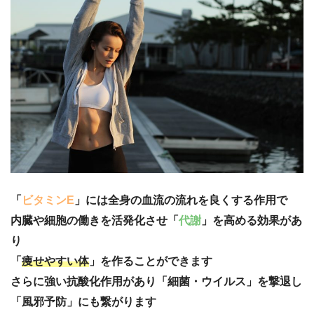
「
ビタミンE
」には全身の血流の流れを良くする作用で
内臓や細胞の働きを活発化させ「
代謝
」を高める効果があ
り
「
痩せやすい体
」を作ることができます
さらに強い抗酸化作用があり「細菌・ウイルス」を撃退し
「風邪予防」にも繋がります