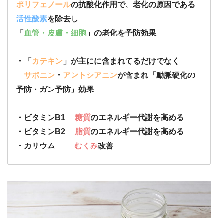
ポリフェノール
の抗酸化作用で、老化の原因である
活性酸素
を除去し
「
血管・皮膚・細胞
」の老化を予防効果
・「
カテキン
」が主にに含まれてるだけでなく
サポニン
・
アントシアニン
が含まれ
「
動脈硬化の
予防・ガン予防」効果
・ビタミンB1
糖質
のエネルギー代謝を高める
・ビタミンB2
脂質
のエネルギー代謝を高める
・カリウム
むくみ
改善