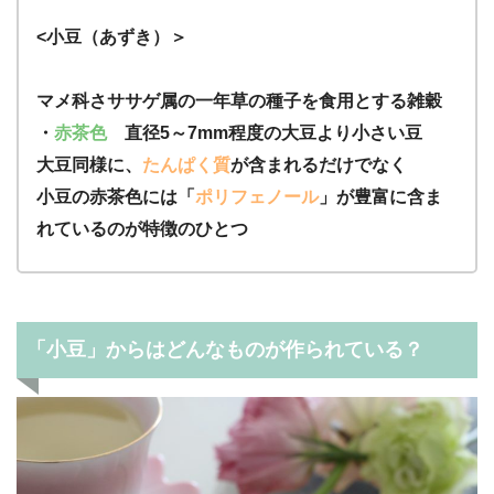
<小豆（あずき）＞
マメ科さササゲ属の一年草の種子を食用とする雑穀
・
赤茶色
直径5～7mm程度の大豆より小さい豆
大豆同様に、
たんぱく質
が含まれるだけでなく
小豆の赤茶色には「
ポリフェノール
」が豊富に含ま
れているのが特徴のひとつ
「小豆」からはどんなものが作られている？