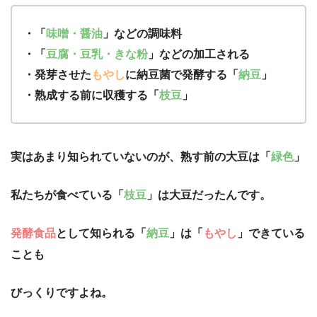
・「
味噌・醤油
」などの調味料
・「
豆腐・豆乳・きな粉
」などの加工される
・発芽させた
もやし
に納豆菌で発酵する「
納豆
」
・熟成する前に収穫する「
枝豆
」
実はあまり知られていないのが、熟す前の大豆は「
緑色
」
私たちが食べている「
枝豆
」は大豆だったんです。
発酵食品
として知られる「
納豆
」は「
もやし
」できている
ことも
びっくりですよね。