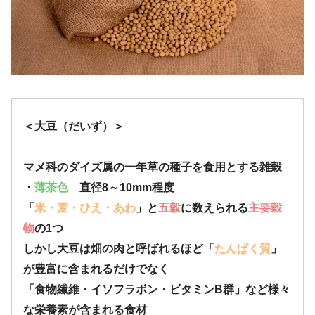
＜大豆（だいず）＞
マメ科のダイズ属の一年草の種子を食用とする雑穀
・
薄茶色
直径8～10mm程度
「
米・麦・ひえ・あわ
」と
五穀
に数えられる
主要穀
物
の1つ
しかし大豆は畑の肉と呼ばれるほど「
たんぱく質
」
が豊富に含まれるだけでなく
「食物繊維・イソフラボン・ビタミンB群」など様々
な栄養素が含まれる食材