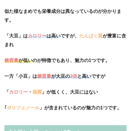
似た様なまめでも栄養成分は異なっているのが分かりま
す。
「大豆」は
カロリー
は高い
ですが、
たんぱく質
が豊富に含
まれ
糖質量
が低い
のが特徴でもあり、魅力の1つです。
一方「小豆」は
糖質量
が大豆の
3倍
と高い
ですが
「
カロリー
・
脂質
」が低くく、大豆にはない
｢
ポリフェノール
」が含まれているのが魅力の1つです。