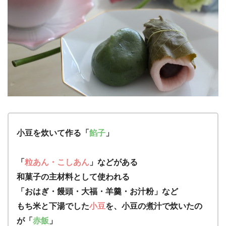
小豆を炊いて作る「
餡子
」
「
粒あん・こしあん
」などがある
和菓子の主材料として使われる
「おはぎ・饅頭・大福・羊羹・お汁粉」など
もち米と下湯でした
小豆
を、小豆の煮汁で炊いたの
が「
赤飯
」