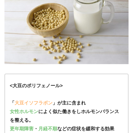
<大豆のポリフェノール>
「
大豆イソフラボン
」が主に含まれ
女性ホルモン
によく似た働きをしホルモンバランス
を整える。
更年期障害
・
月経不順
などの症状を緩和する効果