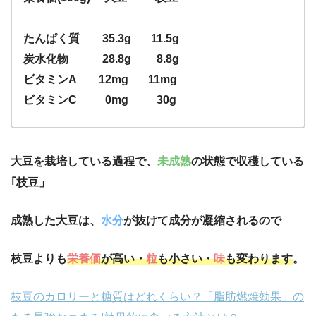
たんぱく質 35.3g 11.5g
炭水化物 28.8g 8.8g
ビタミンA 12mg 11mg
ビタミンC 0mg 30g
大豆を栽培している過程で、
未成熟
の状態で収穫している
｢枝豆」
成熟した大豆は、
水分
が抜けて成分が凝縮されるので
枝豆よりも
栄養価
が高い・
粒
も小さい・
味
も変わります
。
枝豆のカロリーと糖質はどれくらい？「脂肪燃焼効果」の