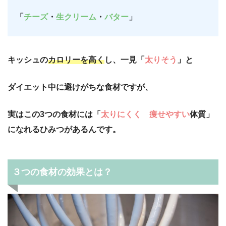
「
チーズ
・
生クリーム
・
バター
」
キッシュの
カロリーを高く
し、一見「
太りそう
」と
ダイエット中に避けがちな食材ですが、
実はこの3つの食材には「
太りにくく 痩せやすい
体質」
になれるひみつがあるんです。
３つの食材の効果とは？