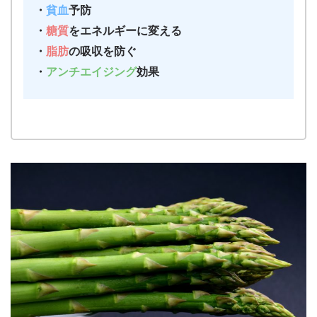
・
貧血
予防
・
糖質
をエネルギーに変える
・
脂肪
の吸収を防ぐ
・
アンチエイジング
効果