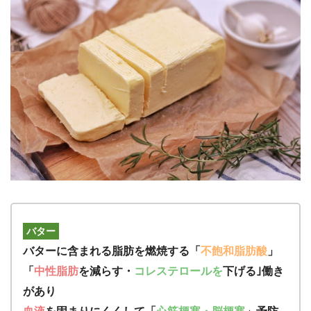
バター
バターに含まれる脂肪を燃焼する「
不飽和脂肪酸
」
「
中性脂肪
を減らす・
コレステロールを
下げる｣働き
があり