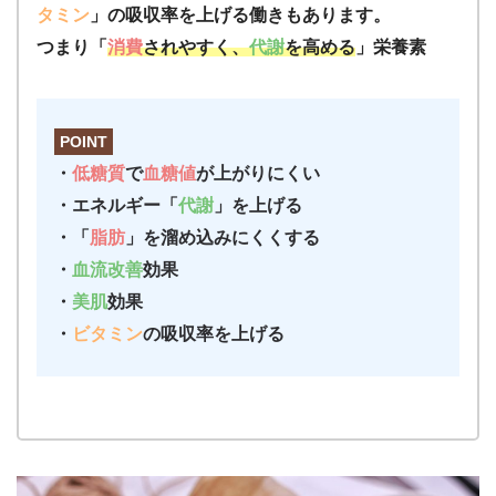
タミン
」の吸収率を上げる働きもあります。
つまり「
消費
されやすく、
代謝
を高める
」栄養素
POINT
・
低糖質
で
血糖値
が上がりにくい
・エネルギー「
代謝
」を上げる
・「
脂肪
」を溜め込みにくくする
・
血流改善
効果
・
美肌
効果
・
ビタミン
の吸収率を上げる