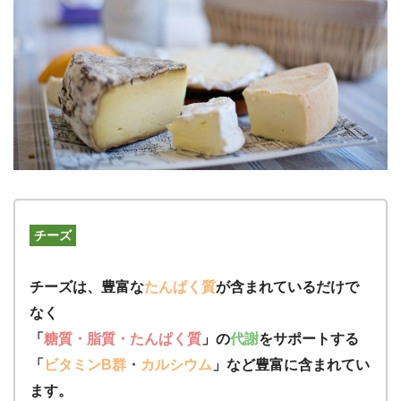
チーズ
チーズは、豊富な
たんぱく質
が含まれているだけで
なく
「
糖質・脂質・たんぱく質
」の
代謝
をサポートする
「
ビタミンB群
・
カルシウム
」など豊富に含まれてい
ます。