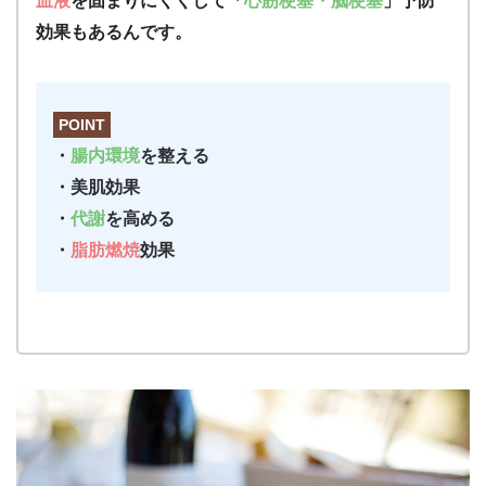
血液
を固まりにくくして「
心筋梗塞・脳梗塞
」予防
効果もあるんです。
POINT
・
腸内環境
を整える
・美肌効果
・
代謝
を高める
・
脂肪燃焼
効果