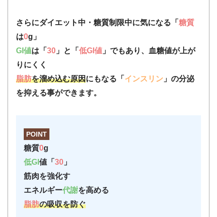
さらにダイエット中・糖質制限中に気になる「
糖質
は
0
g」
GI値
は「
30
」と「
低GI値
」でもあり、血糖値が上が
りにくく
脂肪
を溜め込む原因
にもなる「
インスリン
」の分泌
を抑える事ができます。
POINT
糖質
0
g
低GI
値「
30
」
筋肉を強化す
エネルギー
代謝
を高める
脂肪
の吸収を防ぐ