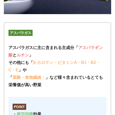
アスパラガス
アスパラガスに主に含まれる主成分「
アスパラギン
酸
と
ルチン
」
その他にも「
β-カロテン・ビタミンA・B1・B2・
C・E
」や
「
葉酸・食物繊維・
」など様々含まれているとても
栄養価が高い野菜
POINT
・
疲労回復
効果