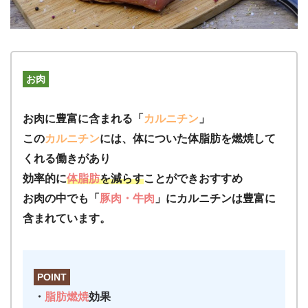
お肉
お肉に豊富に含まれる「
カルニチン
」
この
カルニチン
には、体についた体脂肪を燃焼して
くれる働きがあり
効率的に
体脂肪
を減らす
ことができおすすめ
お肉の中でも「
豚肉・牛肉
」にカルニチンは豊富に
含まれています。
POINT
・
脂肪燃焼
効果