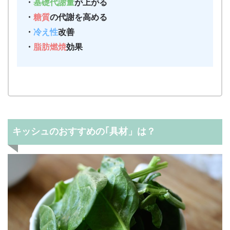
・
基礎代謝量
が上がる
・
糖質
の代謝を高める
・
冷え性
改善
・
脂肪燃焼
効果
キッシュのおすすめの｢具材」は？