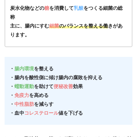
炭水化物などの
糖
を消費して
乳酸
をつくる細菌の総
称
主に、腸内にすむ
細菌
のバランスを整える働
きがあ
ります。
・
腸内環境
を整える
・腸内を酸性側に傾け腸内の腐敗を抑える
・
蠕動運動
を助けて
便秘改善
効果
・
免疫力
を高める
・
中性脂肪
を減らす
・血中
コレステロール
値を下げる