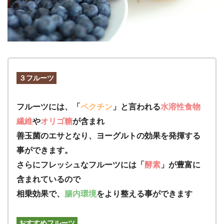
３フルーツ
フルーツには、「
ペクチン
」と言われる
水溶性食物
繊維
や
オリゴ糖
が含まれ
善玉菌のエサとなり、ヨーグルトの効果を発揮する
事ができます。
さらにフレッシュなフルーツには「
酵素
」が豊富に
含まれているので
相乗効果で、
腸内環境
をより整える事ができます
おすすめフルーツ