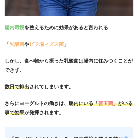
腸内環境
を整えるために効果があると言われる
「
乳酸菌
や
ビフ場ィズス菌
」
しかし、食べ物から摂った乳酸菌は腸内に住みつくことが
できず、
数日で排出
されてしまいます。
さらにヨーグルトの働きは、
腸内にいる「
善玉菌
」がいる
事で効果
が発揮されます。