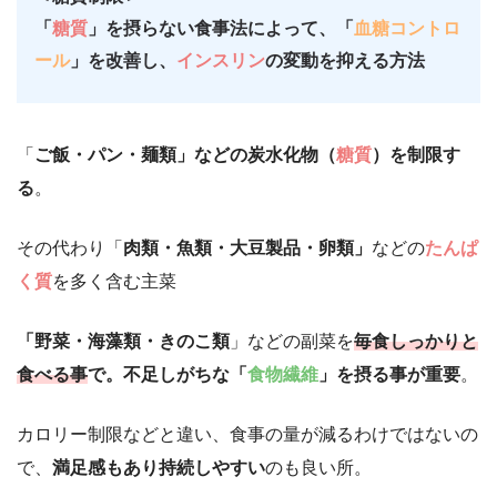
「
糖質
」を摂らない食事法によって、「
血糖コントロ
ール
」を改善し、
インスリン
の変動を抑える方法
「
ご飯・パン・麺類」などの
炭水化物（
糖質
）を制限す
る
。
その代わり「
肉類・魚類・大豆製品・卵類」
などの
たんぱ
く質
を多く含む主菜
「野菜・海藻類・きのこ類
」などの副菜を
毎食しっかりと
食べる事
で。不足しがちな「
食物繊維
」を摂る事が重要
。
カロリー制限などと違い、食事の量が減るわけではないの
で、
満足感もあり持続しやすい
のも良い所。