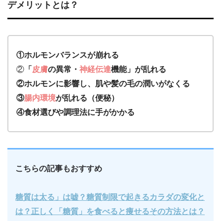
デメリットとは？
①ホルモンバランスが崩れる
②
「
皮膚
の異常・
神経伝達
機能」が乱れる
②ホルモンに影響し、肌や髪の毛の潤いがなくる
③
腸内環境
が乱れる（便秘）
④食材選びや調理法に手がかかる
こちらの記事もおすすめ
糖質は太る」は嘘？糖質制限で起きるカラダの変化と
は？正しく「糖質」を食べると痩せるその方法とは？