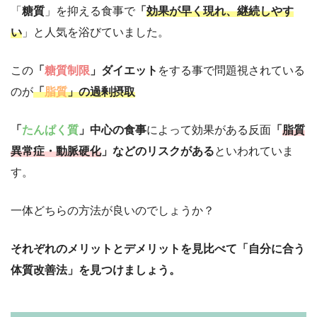
「
糖質
」を抑える食事で
「
効果が早く現れ、継続しやす
い
」と人気を浴びていました。
この
「
糖質制限
」ダイエット
をする事で問題視されている
のが
「
脂質
」の過剰摂取
「
たんぱく質
」中心の食事
によって効果がある反面
「
脂質
異常症・動脈硬化
」などのリスクがある
といわれていま
す。
一体どちらの方法が良いのでしょうか？
それぞれのメリットとデメリットを見比べて「自分に合う
体質改善法」を見つけましょう。