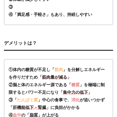
③
④「満足感・手軽さ」もあり、持続しやすい
デメリットは？
①体内の糖質が不足し「
筋肉
」を分解しエネルギー
を作りだすため「
筋肉量が減る
」
②脳と体のエネルギー源である「
糖質
」を極端に制
限するとパワー不足になり「
集中力の低下
」
③「
たんぱく質
」中心の食事で、
消化
が追いつかず
「
肝機能低下・腎臓
」に負担がかかる
④
血中
の「
脂質
」が上がる