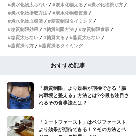
炭水化物太らない
炭水化物太る
炭水化物摂り方
炭水化物摂取方法
炭水化物糖質量
炭水化物血糖値
糖質制限タイミング
糖質制限効果
糖質制限方法
糖質制限食事
糖質太らない
糖質太る
脂質太らない
脂質摂り方
脂質摂るタイミング
おすすめ記事
「糖質制限」より効果が期待できる「腸
内環境と整える」方法とは?今最も注目さ
れるその食事法とは？
「ミートファースト」はベジファースト
より効果が期待できる！？その方法とベ