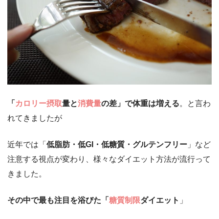
「
カロリー摂取
量と
消費量
の差」で体重は増える
。と言わ
れてきましたが
近年では「
低脂肪・低GI・低糖質・グルテンフリー
」など
注意する視点が変わり、様々なダイエット方法が流行って
きました。
その中で最も注目を浴びた「
糖質制限
ダイエット
」