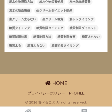
炭水化物摂取方法
炭水化物栄養効果
炭水化物糖質量
炭水化物血糖値
生クリームダイエット効果
生クリーム太らない
生クリーム糖質
筋トレタイミング
糖質タイミング
糖質制限タイミング
糖質制限ダイエット
糖質制限効果
糖質制限方法
糖質制限食事
糖質太らない
糖質太る
脂質太らない
脂質摂るタイミング
HOME
プライバシーポリシー
PFOFILE
© 2026 食べること All rights reserved.