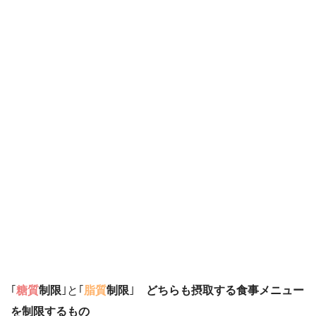
｢
糖質
制限
｣と｢
脂質
制限
｣
どちらも摂取する食事メニュー
を制限するもの