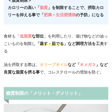
＜脂質制限＞
カロリーの高い「
脂質
」を制限することで、摂取カロ
リーを抑える事で「
肥満
・
生活習慣病
の予防」になる
食材も「
低脂質
な部位
」を利用したり、揚げ物などの油っ
こいものを制限し
「
蒸す・茹でる
」など調理方法を工夫
す
る
油を摂取する際は、
オリーブオイル
など「
オメガ３
」など
良質な脂質を摂る事
で、コレステロールの増加を防ぐ。
糖質制限の「メリット・デメリット」