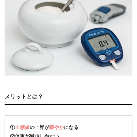
メリットとは？
①
血糖値
の上昇が
緩やか
になる
②体重が減少しやすい