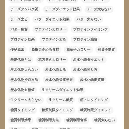
チーズタンパク質
チーズダイエット効果
チーズ太らない
チーズ太る
バターダイエット効果
バター太らない
バター糖質
プロテインカロリー
プロテインタイミング
プロテイン効果
プロテイン太る
プロテイン糖質
便秘原因
免疫力高める食材
和菓子カロリー
和菓子糖質
基礎代謝とは
恵方巻きカロリー
炭水化物ダイエット
炭水化物太らない
炭水化物太る
炭水化物摂り方
炭水化物摂取方法
炭水化物栄養効果
炭水化物糖質量
炭水化物血糖値
生クリームダイエット効果
生クリーム太らない
生クリーム糖質
筋トレタイミング
糖質タイミング
糖質制限タイミング
糖質制限ダイエット
糖質制限効果
糖質制限方法
糖質制限食事
糖質太らない