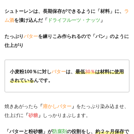
シュトーレンは、長期保存ができるように「材料」に、
ラ
ム酒
を漬け込んだ「
ドライフルーツ・ナッツ
」
たっぷり
バター
を練りこみ作られるので「パン」のように
仕上がり
小麦粉100％に対し
バター
は、
最低
30％
は材料に使用
されている
んです。
焼きあがったら
「
溶かしバター
」
をたっぷり染み込ませ、
仕上げに
「
砂糖
」
しっかりまぶします。
「バターと粉砂糖」が
防腐剤
の役割をし、
約２ヶ月保存
で