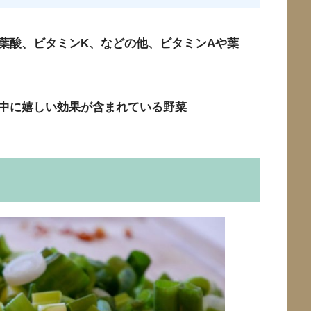
葉酸、ビタミンK、などの他、ビタミンAや葉
中に嬉しい効果が含まれている野菜
？