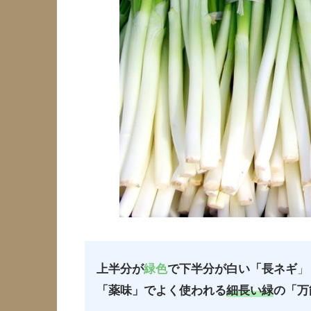
上半分が
緑色
で下半分が白い「長ネギ
」
「薬味」
でよく使われる
細長い緑
の「万