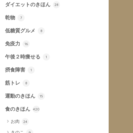
ダイエットのきほん
28
乾物
7
低糖質グルメ
8
免疫力
16
午後２時痩せる
1
摂食障害
1
筋トレ
8
運動のきほん
15
食のきほん
420
お肉
24
きのこ
9