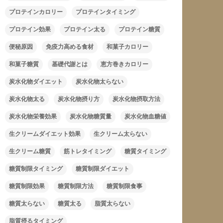
プロテインカロリー
プロテインタイミング
プロテイン効果
プロテイン太る
プロテイン糖質
便秘原因
免疫力高める食材
和菓子カロリー
和菓子糖質
基礎代謝とは
恵方巻きカロリー
炭水化物ダイエット
炭水化物太らない
炭水化物太る
炭水化物摂り方
炭水化物摂取方法
炭水化物栄養効果
炭水化物糖質量
炭水化物血糖値
生クリームダイエット効果
生クリーム太らない
生クリーム糖質
筋トレタイミング
糖質タイミング
糖質制限タイミング
糖質制限ダイエット
糖質制限効果
糖質制限方法
糖質制限食事
糖質太らない
糖質太る
脂質太らない
脂質摂るタイミング