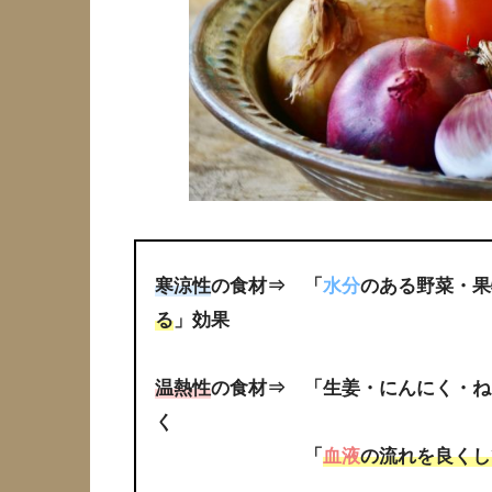
寒涼性
の食材⇒ 「
水分
のある野菜・果
る
」効果
温熱性
の食材⇒ 「生姜・にんにく・ね
く
「
血液
の流れを良くし