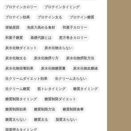
プロテインカロリー
プロテインタイミング
プロテイン効果
プロテイン太る
プロテイン糖質
便秘原因
免疫力高める食材
和菓子カロリー
和菓子糖質
基礎代謝とは
恵方巻きカロリー
炭水化物ダイエット
炭水化物太らない
炭水化物太る
炭水化物摂り方
炭水化物摂取方法
炭水化物栄養効果
炭水化物糖質量
炭水化物血糖値
生クリームダイエット効果
生クリーム太らない
生クリーム糖質
筋トレタイミング
糖質タイミング
糖質制限タイミング
糖質制限ダイエット
糖質制限効果
糖質制限方法
糖質制限食事
糖質太らない
糖質太る
脂質太らない
脂質摂るタイミング