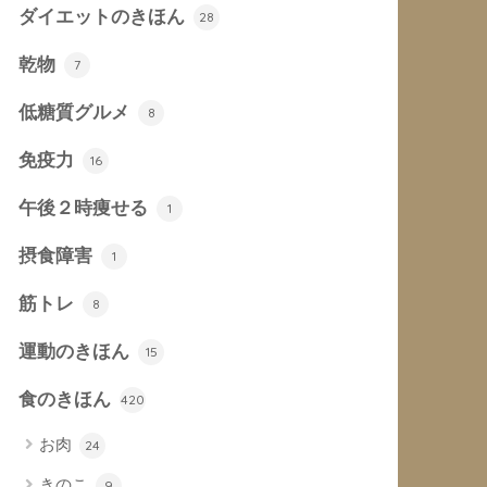
ダイエットのきほん
28
乾物
7
低糖質グルメ
8
免疫力
16
午後２時痩せる
1
摂食障害
1
筋トレ
8
運動のきほん
15
食のきほん
420
お肉
24
きのこ
9