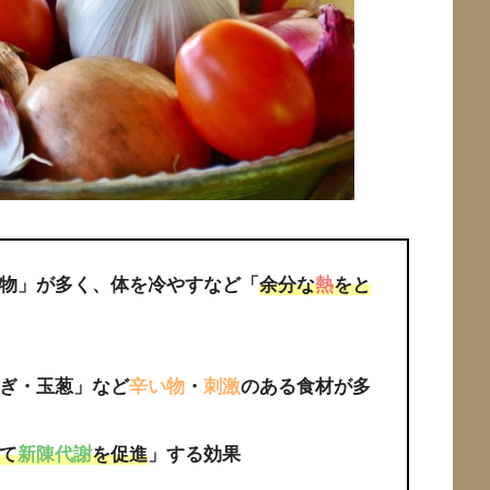
物」が多く、体を冷やすなど「
余分な
熱
をと
ぎ・玉葱」など
辛い物
・
刺激
のある食材が多
て
新陳代謝
を促進
」する効果