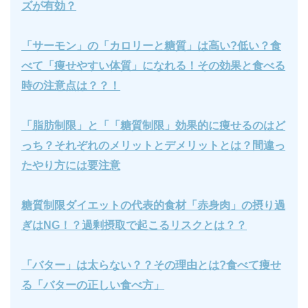
ズが有効？
「サーモン」の「カロリーと糖質」は高い?低い？食
べて「痩せやすい体質」になれる！その効果と食べる
時の注意点は？？！
「脂肪制限」と「「糖質制限」効果的に痩せるのはど
っち？それぞれのメリットとデメリットとは？間違っ
たやり方には要注意
糖質制限ダイエットの代表的食材「赤身肉」の摂り過
ぎはNG！？過剰摂取で起こるリスクとは？？
「バター」は太らない？？その理由とは?食べて痩せ
る「バターの正しい食べ方」