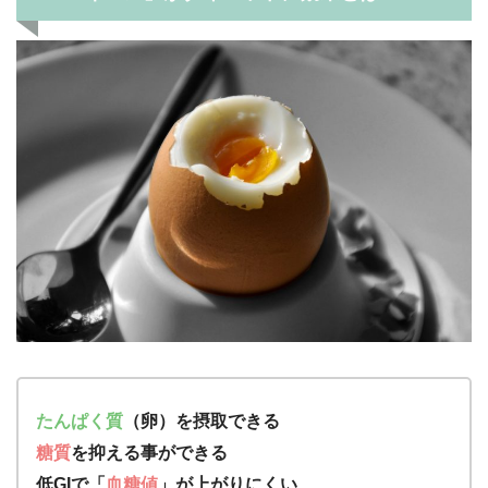
たんぱく質
（卵）を摂取できる
糖質
を抑える事ができる
低GIで「
血糖値
」が上がりにくい