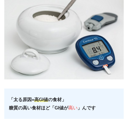
「太る原因=
高GI値
の食材」
糖質の高い食材ほど「GI値が
高い
」んです