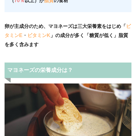
（
70％
以上）が
脂質
の食材
卵が主成分のため、マヨネーズは三大栄養素をはじめ「
ビ
タミンE
・
ビタミンK
」の成分が多く「糖質が低く」脂質
を多く含みます
マヨネーズの栄養成分は？