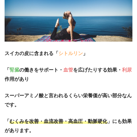
スイカの皮に含まれる「
シトルリン
」
「
腎臓
の働きをサポート・
血管
を広げたりする効果・
利尿
作用があり
スーパーアミノ酸と言われるくらい栄養価が高い部分なん
です。
「
むくみを改善・血流改善・高血圧・動脈硬化
」にも効果
があります。