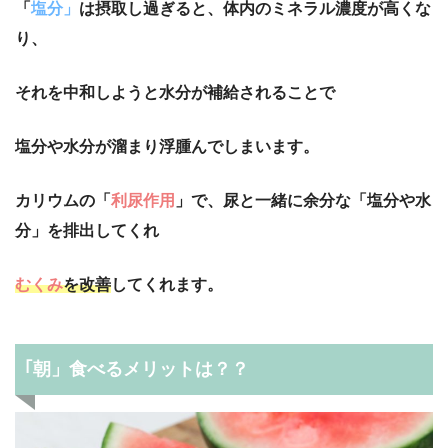
「
塩分」
は摂取し過ぎると、体内のミネラル濃度が高くな
り、
それを中和しようと水分が補給されることで
塩分や水分が溜まり浮腫んでしまいます。
カリウムの「
利尿作用
」で、尿と一緒に余分な「塩分や水
分」を排出してくれ
むくみ
を改善
してくれます。
｢朝」食べるメリットは？？