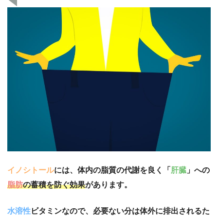
イノシトール
には、体内の脂質の代謝を良く「
肝臓
」への
脂肪
の蓄積を防ぐ効果
があります。
水溶性
ビタミンなので、必要ない分は体外に排出されるた