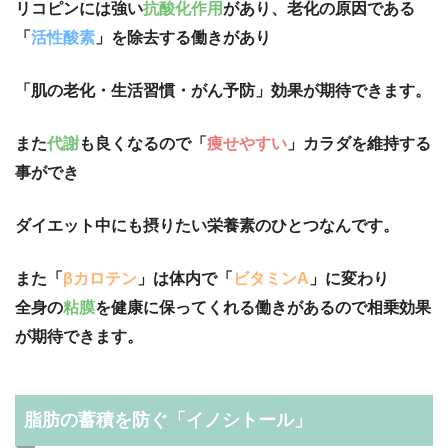
リコピンには強い
抗酸化作用
があり、老化の原因である
「
活性酸素
」を除去する働きがあり
「肌の老化・生活習慣・がん予防」効果が期待できます。
また
代謝
も良くなるので「
痩せやすい
」カラダを維持する
事ができ
ダイエット中にも摂りたい栄養素のひとつなんです。
また「
βカロテン
」は体内で「
ビタミンA
」に変わり
全身の
粘膜
を健康に保ってくれる働きがあるので相乗効果
が期待できます。
脂肪の蓄積を防ぐ「イノシトール」