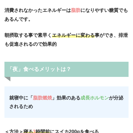
消費されなかったエネルギーは
脂肪
になりやすい糖質でも
あるんです。
朝摂取する事で素早く
エネルギーに変わる
事ができ、排泄
も促進されるので効果的
「夜」食べるメリットは？
就寝中に「
脂肪燃焼
」効果のある
成長ホルモン
が分泌
されるため
＜方法＞
寝る
3
時間前
にスイカ200gを食べる