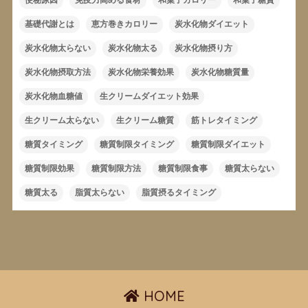
基礎代謝とは
恵方巻きカロリー
炭水化物ダイエット
炭水化物太らない
炭水化物太る
炭水化物摂り方
炭水化物摂取方法
炭水化物栄養効果
炭水化物糖質量
炭水化物血糖値
生クリームダイエット効果
生クリーム太らない
生クリーム糖質
筋トレタイミング
糖質タイミング
糖質制限タイミング
糖質制限ダイエット
糖質制限効果
糖質制限方法
糖質制限食事
糖質太らない
糖質太る
脂質太らない
脂質摂るタイミング
HOME