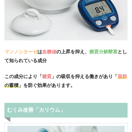
マンノシターゼ
は
血糖値
の上昇を抑え、
糖質分解酵素
とし
て知られている成分
この成分により「
糖質
」の吸収を抑える働きがあり「
脂肪
の蓄積
」を防ぐ効果があります。
むくみ改善「カリウム」